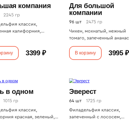
ьшая компания
Для большой
компании
2245 гр
96 шт
2475 гр
ельфия классик,
енная калифорния,
Чикен, мохнатый, нежный
ный с крабом, запеченный
томаго, запеченный ананас
иями, запеченный с
филадельфия классик,
3399 ₽
3995 ₽
ем, запеченный окунь,
жаренный с лосось Х/К, б
орзину
В корзину
ельфия лайт, фитнес,
чука с овощами, сливочны
енный цезарь, мини
огурцом, с жаренным лос
дельфия
жаренный с угрем, наоми
ь в одном
Эверест
1015 гр
64 шт
1725 гр
ельфия классик,
Филадельфия классик,
орния красная, зеленый,
запеченный с лососем,
чный с огурцом, ролл с
запеченный цезарь, запеч