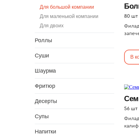
Бол
Для большой компании
Для маленькой компании
80 шт
Для двоих
Филад
запеч
Роллы
жарен
с мид
Суши
лосос
В к
филад
Шаурма
запеч
фила
Фритюр
Сем
Десерты
56 шт
Супы
Филад
калиф
Напитки
сливо