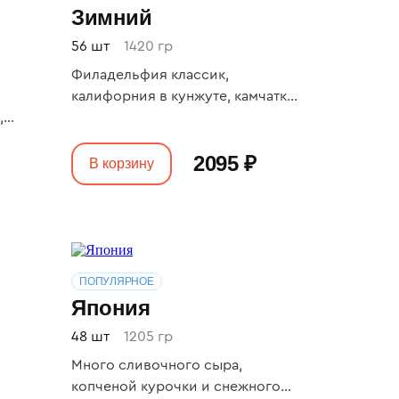
Зимний
56 шт
1420 гр
Филадельфия классик,
калифорния в кунжуте, камчатка,
,
иксора, регги, нежный,
сливочный с огурцом
2095 ₽
люз,
В корзину
й с
осем,
ПОПУЛЯРНОЕ
Япония
48 шт
1205 гр
Много сливочного сыра,
енный
копченой курочки и снежного