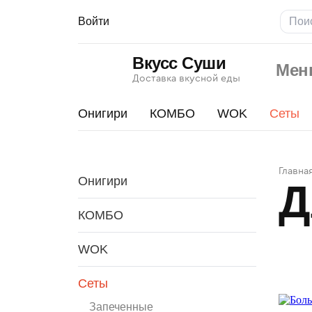
Войти
Вкусс Суши
Мен
Доставка вкусной еды
Онигири
КОМБО
WOK
Сеты
Для
Главна
Онигири
Д
больш
компан
КОМБО
WOK
Сеты
Запеченные