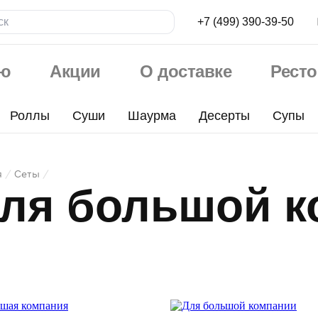
+7 (499) 390-39-50
ю
Акции
О доставке
Рест
Роллы
Суши
Шаурма
Десерты
Супы
я
Сеты
ля большой к
ой
ии