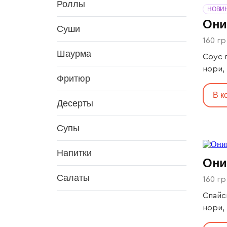
Роллы
НОВИ
Они
Суши
160 гр
Шаурма
Соус 
нори, р
Фритюр
39
В к
Десерты
Супы
Напитки
Они
Салаты
160 гр
Спайс
нори, 
Ж: 12