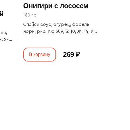
Онигири с лососем
й
160 гр
Спайси соус, огурец, форель,
нори, рис. Кк: 309, Б: 10, Ж: 14, У:
ца,
39
: 270,
269 ₽
В корзину