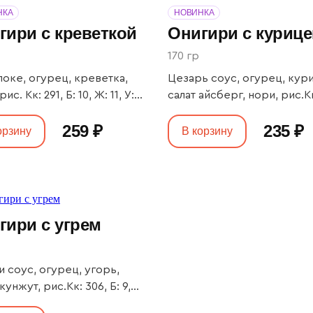
НКА
НОВИНКА
гири с креветкой
Онигири с курице
170 гр
поке, огурец, креветка,
Цезарь соус, огурец, кури
ис. Кк: 291, Б: 10, Ж: 11, У:
салат айсберг, нори, рис.Кк
Б: 15, Ж: 8, У: 39
259 ₽
235 ₽
орзину
В корзину
гири с угрем
и соус, огурец, угорь,
кунжут, рис.Кк: 306, Б: 9,
, У: 39Продукт может