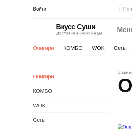
Войти
Вкусс Суши
Мен
Доставка вкусной еды
Онигири
КОМБО
WOK
Сеты
Ониги
Главна
Онигири
О
КОМБО
WOK
Сеты