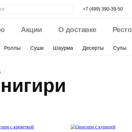
+7 (499) 390-39-50
ю
Акции
О доставке
Рест
Роллы
Суши
Шаурма
Десерты
Супы
ри
я
нигири