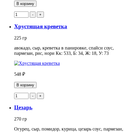
В корзину
-
+
Хрустящая креветка
225 гр
авокадо, сыр, креветка в панировке, спайси соус,
пармезан, рис, нори Кк: 533, Б: 34, Ж: 18, У: 73
548 ₽
В корзину
-
+
Цезарь
270 гр
Огурец, сыр, помидор, курица, цезарь соус, пармезан,