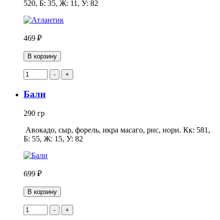
520, Б: 35, Ж: 11, У: 82
469 ₽
В корзину
-
+
Бали
290 гр
Авокадо, сыр, форель, икра масаго, рис, нори. Кк: 581,
Б: 55, Ж: 15, У: 82
699 ₽
В корзину
-
+