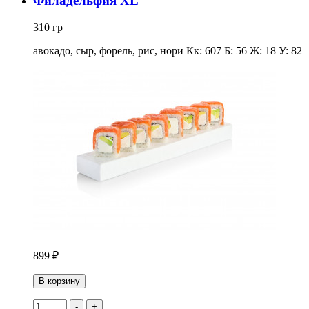
Филадельфия XL
310 гр
авокадо, сыр, форель, рис, нори Кк: 607 Б: 56 Ж: 18 У: 82
899 ₽
В корзину
-
+