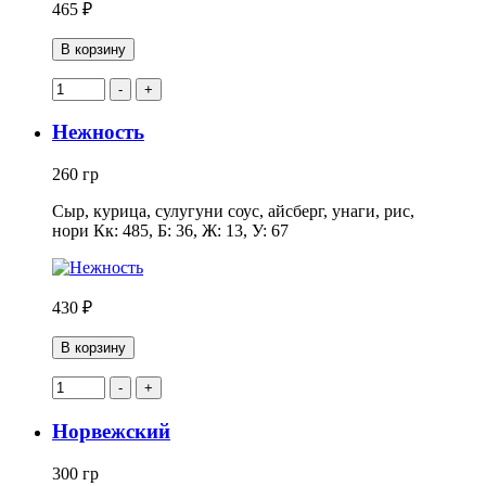
465 ₽
В корзину
-
+
Нежность
260 гр
Сыр, курица, сулугуни соус, айсберг, унаги, рис,
нори Кк: 485, Б: 36, Ж: 13, У: 67
430 ₽
В корзину
-
+
Норвежский
300 гр