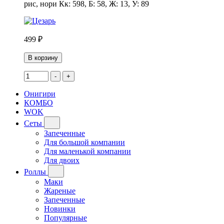
рис, нори Кк: 598, Б: 58, Ж: 13, У: 89
499 ₽
В корзину
-
+
Онигири
КОМБО
WOK
Сеты
Запеченные
Для большой компании
Для маленькой компании
Для двоих
Роллы
Маки
Жареные
Запеченные
Новинки
Популярные