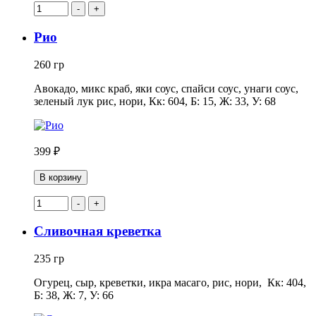
-
+
Рио
260 гр
Авокадо, микс краб, яки соус, спайси соус, унаги соус,
зеленый лук рис, нори, Кк: 604, Б: 15, Ж: 33, У: 68
399 ₽
В корзину
-
+
Сливочная креветка
235 гр
Огурец, сыр, креветки, икра масаго, рис, нори, Кк: 404,
Б: 38, Ж: 7, У: 66