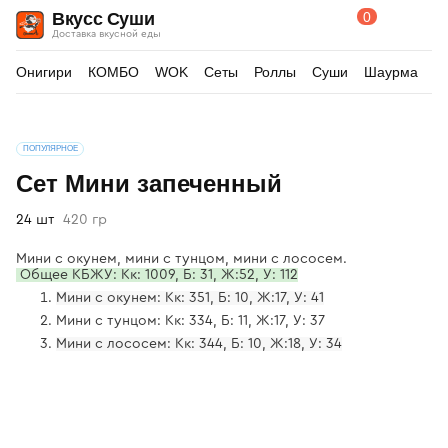
0
Вкусс Суши
Поиск
Корзина
Доставка вкусной еды
по
товарам
Онигири
КОМБО
WOK
Сеты
Роллы
Суши
Шаурма
Д
Изображения
ПОПУЛЯРНОЕ
товара
Сет Мини запеченный
24 шт
420 гр
Мини с окунем, мини с тунцом, мини с лососем.
Общее КБЖУ: Кк: 1009, Б: 31, Ж:52, У: 112
Мини с окунем: Кк: 351, Б: 10, Ж:17, У: 41
Мини с тунцом: Кк: 334, Б: 11, Ж:17, У: 37
Мини с лососем: Кк: 344, Б: 10, Ж:18, У: 34