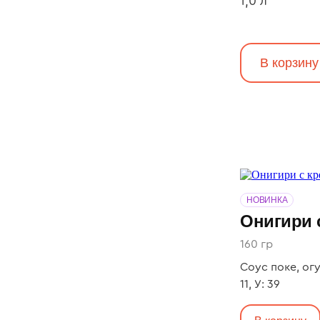
1,0 л
В корзину
НОВИНКА
Онигири 
160 гр
Соус поке, огур
11, У: 39