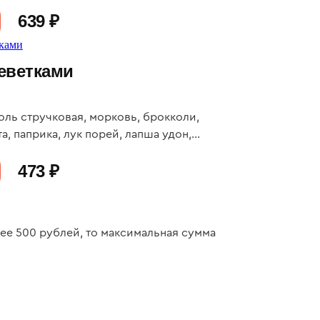
639 ₽
реветками
оль стручковая, морковь, брокколи,
а, паприка, лук порей, лапша удон,
: 27, Ж: 18, У: 120
473 ₽
нее 500 рублей, то максимальная сумма