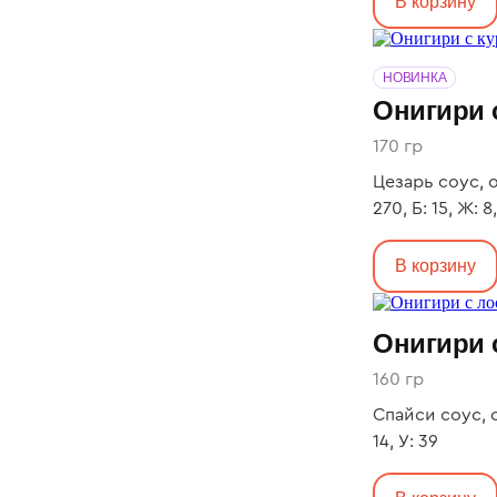
В корзину
НОВИНКА
Онигири 
170 гр
Цезарь соус, о
270, Б: 15, Ж: 8
В корзину
Онигири 
160 гр
Спайси соус, о
14, У: 39