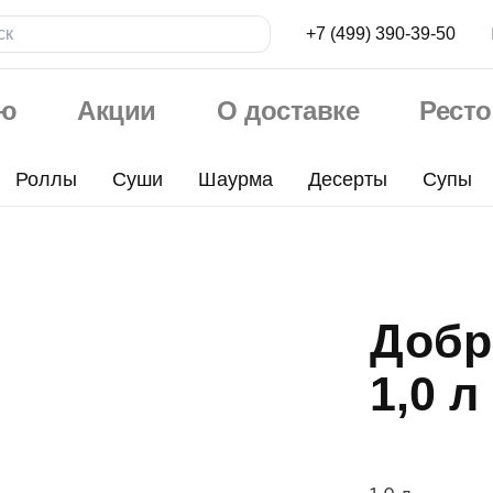
+7 (499) 390-39-50
ю
Акции
О доставке
Рест
Роллы
Суши
Шаурма
Десерты
Супы
Добр
1,0 л