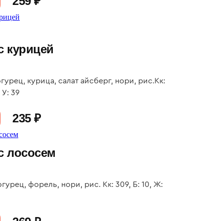
259 ₽
с курицей
гурец, курица, салат айсберг, нори, рис.Кк:
, У: 39
235 ₽
с лососем
гурец, форель, нори, рис. Кк: 309, Б: 10, Ж: