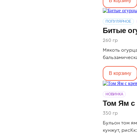
В корзину
ПОПУЛЯРНОЕ
Битые о
260 гр
Мякоть огурца
бальзамическая
В корзину
НОВИНКА
Том Ям с
350 гр
Бульон том ям
кунжут, рисКк: 