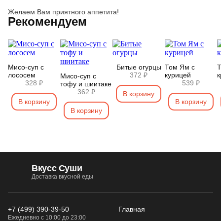
Желаем Вам приятного аппетита!
Рекомендуем
Мисо-суп с
Битые огурцы
Том Ям с
Т
лососем
372 ₽
курицей
к
Мисо-суп с
328 ₽
539 ₽
тофу и шиитаке
362 ₽
В корзину
В корзину
В корзину
В корзину
Вкусс Суши
Доставка вкусной еды
+7 (499) 390-39-50
Главная
Ежедневно с 10:00 до 23:00