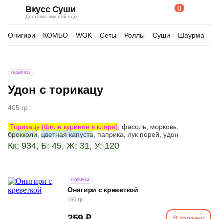
0
Вкусс Суши
Поиск
Корзина
Доставка вкусной еды
по
товарам
Онигири
КОМБО
WOK
Сеты
Роллы
Суши
Шаурма
Д
Изображения
НОВИНКА
товара
Удон с торикацу
405 гр
Торикацу (филе куриное в кляре)
, фасоль, морковь,
брокколи
,
цветная капуста
, паприка, лук порей, удон
Кк: 934, Б: 45, Ж: 31, У: 120
НОВИНКА
Онигири с креветкой
160 гр
259 ₽
В корзину