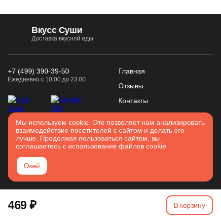
Вкусс Суши
Доставка вкусной еды
+7 (499) 390-39-50
Главная
Ежедневно с 10:00 до 23:00
Отзывы
Контакты
Конфиденциальность
Использование
Мы используем cookie. Это позволяет нам анализировать
Войти
взаимодействие посетителей с сайтом и делать его
Соглашение
cookies
лучше. Продолжая пользоваться сайтом, вы
Карта сайта
соглашаетесь с использование файлов cookie
Серпухов
Окей
2026. Все права защищены
469 ₽
Разработано в
Вятка IT
В корзину