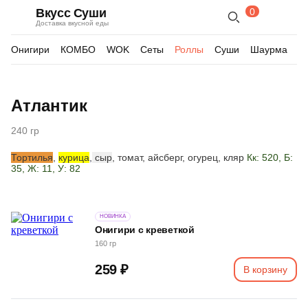
0
Вкусс Суши
Поиск
Корзина
Доставка вкусной еды
по
товарам
Онигири
КОМБО
WOK
Сеты
Роллы
Суши
Шаурма
Д
Изображения
Атлантик
товара
240 гр
Тортилья
,
курица
,
сыр
, томат, айсберг, огурец, кляр
Кк: 520, Б:
35, Ж: 11, У: 82
НОВИНКА
Онигири с креветкой
160 гр
259 ₽
В корзину