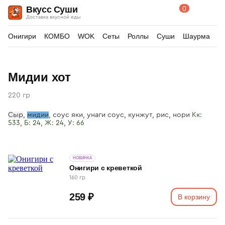
0
Вкусс Суши
Поиск
Корзина
Доставка вкусной еды
по
товарам
Онигири
КОМБО
WOK
Сеты
Роллы
Суши
Шаурма
Д
Изображения
Мидии хот
товара
220 гр
Сыр
,
мидии
, соус яки, унаги соус, кунжут, рис, нори
Кк:
533, Б: 24, Ж: 24, У: 66
НОВИНКА
Онигири с креветкой
160 гр
259 ₽
В корзину