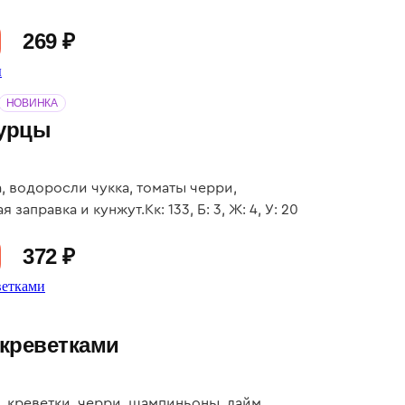
269 ₽
НОВИНКА
гурцы
, водоросли чукка, томаты черри,
 заправка и кунжут.Кк: 133, Б: 3, Ж: 4, У: 20
372 ₽
 креветками
, креветки, черри, шампиньоны, лайм,