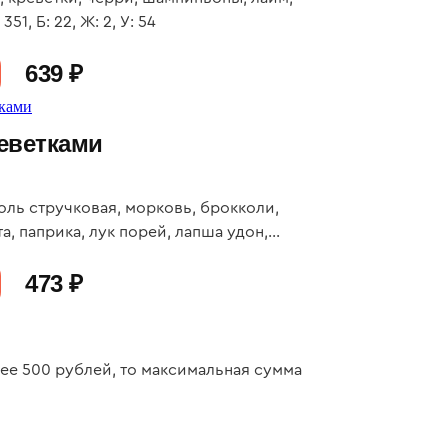
351, Б: 22, Ж: 2, У: 54
639 ₽
реветками
оль стручковая, морковь, брокколи,
а, паприка, лук порей, лапша удон,
: 27, Ж: 18, У: 120
473 ₽
нее 500 рублей, то максимальная сумма