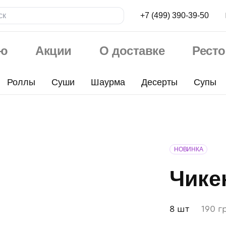
+7 (499) 390-39-50
ю
Акции
О доставке
Рест
Роллы
Суши
Шаурма
Десерты
Супы
НОВИНКА
Чике
8 шт
190 г