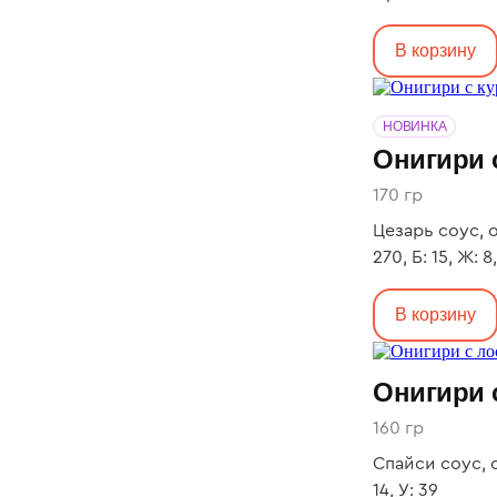
В корзину
НОВИНКА
Онигири 
170 гр
Цезарь соус, о
270, Б: 15, Ж: 8
В корзину
Онигири 
160 гр
Спайси соус, о
14, У: 39