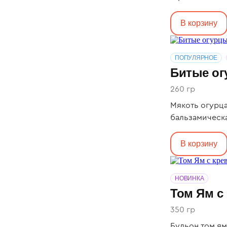
В корзину
ПОПУЛЯРНОЕ
Битые о
260 гр
Мякоть огурца
бальзамическая
В корзину
НОВИНКА
Том Ям с
350 гр
Бульон том ям