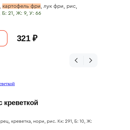
,
картофель фри
, лук фри, р
ис,
 Б: 21, Ж: 9, У: 66
321 ₽
с креветкой
ец, креветка, нори, рис. Кк: 291, Б: 10, Ж: