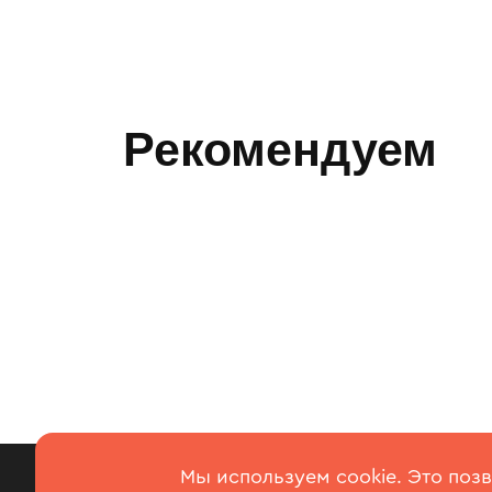
Рекомендуем
Использование
Вкусс Суши
+7
Мы используем cookie. Это поз