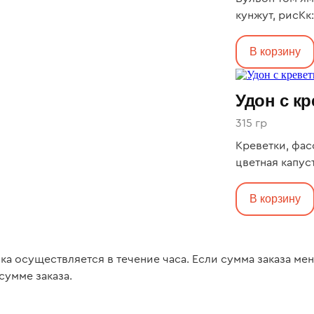
кунжут, рисКк: 
В корзину
Удон с к
315 гр
Креветки, фас
цветная капуст
кунжутКк: 727, Б
В корзину
вка осуществляется в течение часа. Если сумма заказа ме
сумме заказа.