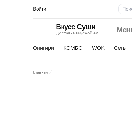
Войти
Вкусс Суши
Мен
Доставка вкусной еды
Онигири
КОМБО
WOK
Сеты
Чикен
Главная
Фри
Изображения
товара