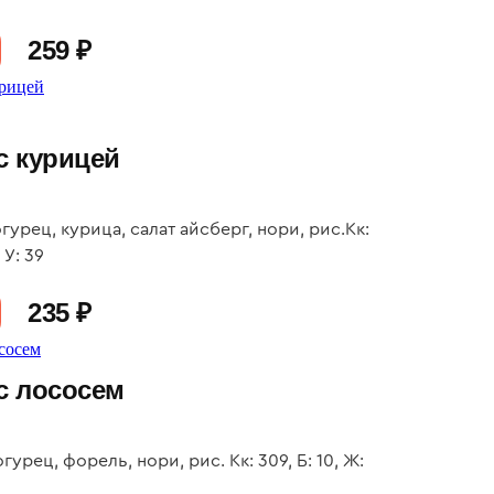
259 ₽
с курицей
гурец, курица, салат айсберг, нори, рис.Кк:
, У: 39
235 ₽
с лососем
гурец, форель, нори, рис. Кк: 309, Б: 10, Ж: