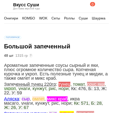
0
Вкусс Суши
Поиск
Корзина
Доставка вкусной еды
по
товарам
Онигири
КОМБО
WOK
Сеты
Роллы
Суши
Шаурма
Д
Изображения
ПОПУЛЯРНОЕ
товара
Большой запеченный
48 шт
1315 гр
Ароматные запеченные соусы сырный и яки,
плюс огромное количество сыра. Копченая
курочка и укроп. Есть полезные тунец и мидии, а
также омлет и микс краб.
Запеченный тунец 220гр
:
тунец
, томат,
соус яки
,
укроп
, унаги, кунжут, рис, нори;
Кк: 476, Б: 13, Ж:
22, У: 59
Аляска
:
сыр
,
омлет
,
микс краб
, икра
масаго, унаги, кунжут, рис, нори;
Кк: 571, Б: 28,
Ж: 26, У: 67