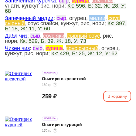
Запеченная курочка
:
сыр
,
курица
,
соус яки
,
унаги, кунжут рис, нори;
Кк: 596, Б: 32, Ж: 28, У:
68
Запеченный мидии
:
сыр
, огурец,
мидии
,
соус
сырный
, соус спайси, кунжут, рис, нори;
Кк: 397,
Б: 18, Ж: 11, У: 60
Дабл чиз
:
сыр
,
соус яки
,
сырный соус
, рис,
нори;
Кк: 529, Б: 39, Ж: 18, У: 73
Чикен чиз
:
сыр
,
курица
,
соус сырный
, огурец,
кунжут, рис, нори;
Кк: 429, Б: 25, Ж: 12, У: 62
НОВИНКА
Онигири с креветкой
160 гр
259 ₽
В корзину
НОВИНКА
Онигири с курицей
170 гр